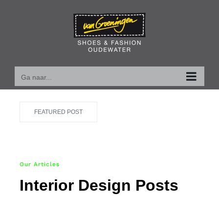
Ga
naar
inhoud
Ga naar...
FEATURED POST
Our Articles
Interior Design Posts